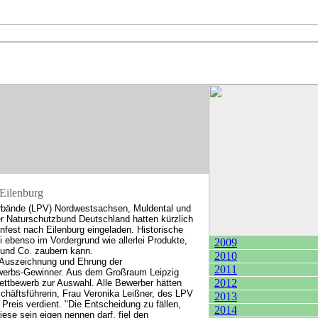
 Eilenburg
rbände (LPV) Nordwestsachsen, Muldental und
r Naturschutzbund Deutschland hatten kürzlich
fest nach Eilenburg eingeladen. Historische
 ebenso im Vordergrund wie allerlei Produkte,
2009
 und Co. zaubern kann.
2010
Auszeichnung und Ehrung der
2011
werbs-Gewinner. Aus dem Großraum Leipzig
2012
ttbewerb zur Auswahl. Alle Bewerber hätten
häftsführerin, Frau Veronika Leißner, des LPV
2013
reis verdient. "Die Entscheidung zu fällen,
2014
ese sein eigen nennen darf, fiel den