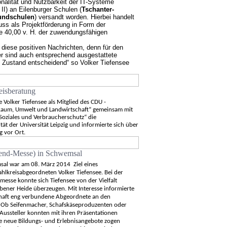
nalität und Nutzbarkeit der IT-Systeme
I) an Eilenburger Schulen (
Tschanter-
undschulen
) versandt worden.
Hierbei handelt
ss als Projektförderung in Form der
he 40,00 v. H. der zuwendungsfähigen
 diese positiven Nachrichten, denn für den
er sind auch entsprechend ausgestattete
 Zustand entscheidend“ so Volker Tiefensee
isberatung
Volker Tiefensee als Mitglied des CDU -
 Raum, Umwelt und Landwirtschaft“ gemeinsam mit
Soziales und Verbraucherschutz“ die
tät der Universität Leipzig und informierte sich über
g vor Ort.
end-Messe) in Schwemsal
msal war am 08. März 2014
Ziel eines
lkreisabgeordneten Volker Tiefensee. Bei der
messe konnte sich Tiefensee von der Vielfalt
bener Heide überzeugen. Mit Interesse informierte
chaft eng verbundene Abgeordnete an den
. Ob Seifenmacher, Schafskäseproduzenten oder
Aussteller konnten mit ihren Präsentationen
e neue Bildungs- und Erlebnisangebote zogen