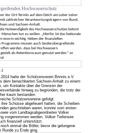
rgreifenden Hochwasserschutz
en Vor-Ort-Termin auf dem Deich am Lober-Leine-
mit zahlreichen Verantwortungsträgern von Bund,
chsen und Sachsen-Anhalt.
die Notwendigkeit des Hochwasserschutzes betont
r Menschen tun zu wollen. „Hierfür ist das Nationale
enorm wichtig. Neben der finanziellen
hen Programms müssen auch länderübergreifende
troffen werden, dass bei Hochwassern
 gezielt als Retentionsraum genutzt werden.“ so
nd.
14
014 hatte der Schützenverein Brinnis e.V.
us dem benachbarten Sachsen-Anhalt zu einem
n, um Kontakte über die Grenzen der
esverbände hinweg zu begründen, die trotz der
sher kaum bestanden.
reiche Schützenvereine gefolgt.
ihre Schüsse abgefeuert hatten, die Scheiben
unden geschrieben waren, konnte vom ersten
sowie vom Landtagsabgeordneten Volker
ung vorgenommen werden. Volker Tiefensee
ch finanziell unterstützt.
och einmal die Böller, bevor die gelungene
er Runde zu Ende ging.