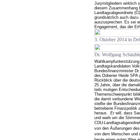
Jurymitgliedern wirklich 
diesem Zusammenhang be
Landtagsabgeordnete (CD
grundsätzlich auch dazu 
auszusprechen. Es sei e
Engagement, das der Erha
3. Oktober 2014 in Del
Dr. Wolfgang Schäubl
Wahlkampfunterstützung e
Landtagskandidaten Volk
Bundesfinanzminister Dr.
des Dübener Heide SPA g
Rückblick über die deuts
25 Jahre, über die damal
teils mutigen Entscheid
Themenschwerpunkt bilde
die damit verbundene Wic
stellte der Bundesfinanzm
betriebene Finanzpolitik 
heraus.
Er will, dass Sa
und warb um die Stimmen
CDU-Landtagsabgeordneter
von den Äußerungen des 
von dem Menschen und de
heute einen guten Weg au