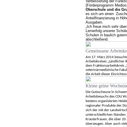
Verbesserung der Funktio
(Förderprogramm Medios I
Oberschule und die Gr
es sich um einen
Zuschu
Anteilfinanzierung in Hö
Ausgaben.
„Ich freue mich sehr über
Lernerfolg unserer Schül
Schulen in baulich gutem
abschließend.
Gemeinsame Arbeitskre
Am 17. März 2014 besuchte 
Arbeitskreises „Ländlicher
dem Fraktionsarbeitskreis „
veterinärmedizinische Fakul
die Arbeit dieser Einrichtun
Kleine grüne Woche(n
Die Gutsscheune in Schwe
Arbeitsbesuchs des CDU Wah
bestens organisierten Heide
regionaler Produkte der Dü
sich der mit der Landwirts
unterschiedlichen Ständen
Kräuterfrauen, die über 20 
überzeugen. Aber auch viel