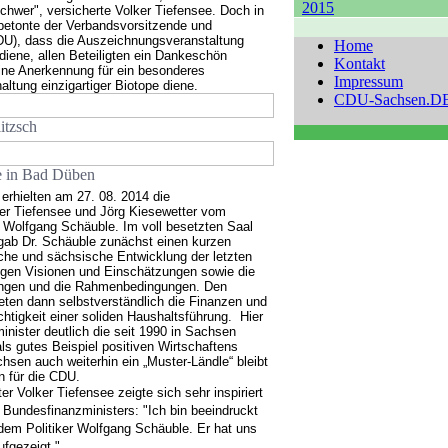
2015
schwer", versicherte Volker Tiefensee. Doch in
tonte der Verbandsvorsitzende und
U), dass die Auszeichnungsveranstaltung
Home
diene, allen Beteiligten ein Dankeschön
Kontakt
ine Anerkennung für ein besonderes
Impressum
ltung einzigartiger Biotope diene.
CDU-Sachsen.D
itzsch
e in Bad Düben
rhielten am 27. 08. 2014 die
er Tiefensee und Jörg Kiesewetter vom
 Wolfgang Schäuble. Im voll besetzten Saal
ab Dr. Schäuble zunächst einen kurzen
che und sächsische Entwicklung der letzten
igen Visionen und Einschätzungen sowie die
ungen und die Rahmenbedingungen. Den
ten dann selbstverständlich die Finanzen und
htigkeit einer soliden Haushaltsführung.
Hier
inister deutlich die seit 1990 in Sachsen
als gutes Beispiel positiven Wirtschaftens
chsen auch weiterhin ein „Muster-Ländle“ bleibt
 für die CDU.
 Volker Tiefensee zeigte sich sehr inspiriert
Bundesfinanzministers: "Ich bin beeindruckt
m Politiker Wolfgang Schäuble. Er hat uns
fgezeigt."