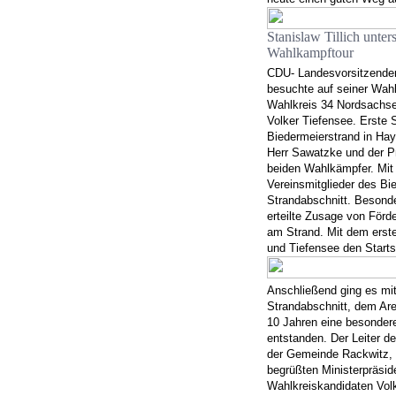
Stanislaw Tillich unter
Wahlkampftour
CDU- Landesvorsitzender 
besuchte auf seiner Wah
Wahlkreis 34 Nordsachsen
Volker Tiefensee. Erste 
Biedermeierstrand in Hay
Herr Sawatzke und der P
beiden Wahlkämpfer. Mit 
Vereinsmitglieder des Bi
Strandabschnitt. Besonder
erteilte Zusage von Förde
am Strand. Mit dem erste
und Tiefensee den Starts
Anschließend ging es m
Strandabschnitt, dem Area
10 Jahren eine besonder
entstanden. Der Leiter d
der Gemeinde Rackwitz, 
begrüßten Ministerpräsid
Wahlkreiskandidaten Vol