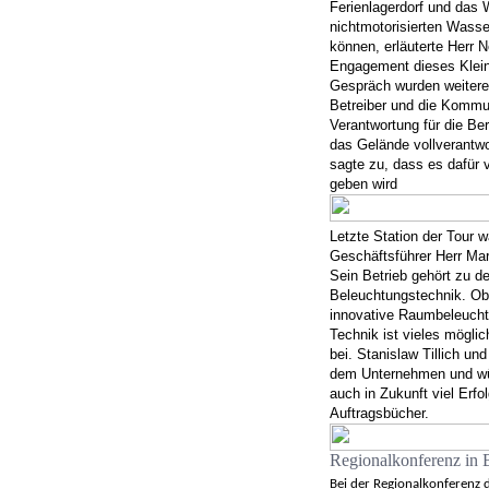
Ferienlagerdorf und das 
nichtmotorisierten Wasse
können, erläuterte Herr N
Engagement dieses Klein
Gespräch wurden weitere 
Betreiber und die Kommu
Verantwortung für die Be
das Gelände vollverantwor
sagte zu, dass es dafür 
geben wird
Letzte Station der Tour w
Geschäftsführer Herr Mar
Sein Betrieb gehört zu d
Beleuchtungstechnik. Ob
innovative Raumbeleucht
Technik ist vieles möglic
bei. Stanislaw Tillich un
dem Unternehmen und wün
auch in Zukunft viel Erfo
Auftragsbücher.
Regionalkonferenz in
Bei der Regionalkonferenz 