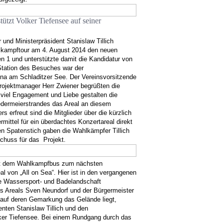
stützt Volker Tiefensee auf seiner
und Ministerpräsident Stanislaw Tillich
lkampftour am 4. August 2014 den neuen
 1 und unterstützte damit die Kandidatur von
Station des Besuches war der
na am Schladitzer See. Der Vereinsvorsitzende
rojektmanager Herr Zwiener begrüßten die
viel Engagement und Liebe gestalten die
edermeierstrandes das Areal an diesem
s erfreut sind die Mitglieder über die kürzlich
rmittel für ein überdachtes Konzertareal direkt
n Spatenstich gaben die Wahlkämpfer Tillich
chuss für das
Projekt.
it dem Wahlkampfbus zum nächsten
l von „All on Sea“. Hier ist in den vergangenen
e Wassersport- und Badelandschaft
es Areals Sven Neundorf und der Bürgermeister
auf deren Gemarkung das Gelände liegt,
enten Stanislaw Tillich und den
ker Tiefensee. Bei einem Rundgang durch das