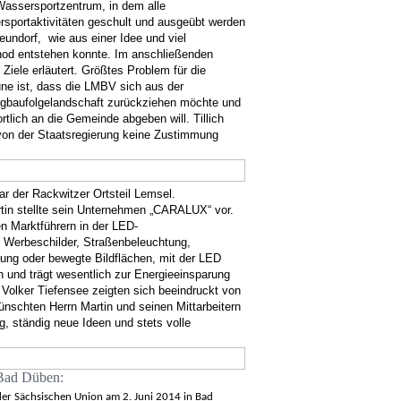
Wassersportzentrum, in dem alle
rsportaktivitäten geschult und ausgeübt werden
eundorf,
wie aus einer Idee und viel
od entstehen konnte. Im anschließenden
Ziele erläutert. Größtes Problem für die
ne ist, dass die LMBV sich aus der
rgbaufolgelandschaft zurückziehen möchte und
tlich an die Gemeinde abgeben will. Tillich
von der Staatsregierung keine Zustimmung
ar der Rackwitzer Ortsteil Lemsel.
tin stellte sein Unternehmen „CARALUX“ vor.
en Marktführern in der LED-
 Werbeschilder, Straßenbeleuchtung,
ung oder bewegte Bildflächen, mit der LED
h und trägt wesentlich zur Energieeinsparung
d Volker Tiefensee zeigten sich beeindruckt von
schten Herrn Martin und seinen Mittarbeitern
lg, ständig neue Ideen und stets volle
 Bad Düben:
der Sächsischen Union am 2. Juni 2014 in Bad