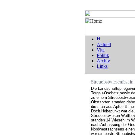
Aktuell
Vita
Politik
Archiv
Links
Streuobstwiesenfest in
Die Landschaftspflegeve
Torgau-Oschatz sowie de
zu einem Streuobstwiesen
Obstsorten standen dabei
die man aus Apfel, Birne
Doch Höhepunkt war die 
Streuobstwiesen-Wettbe
standen 14 Wiesen im We
nach Auffassung der Gesc
Nordwestsachsens einen P
wer die beste Streuobstwi