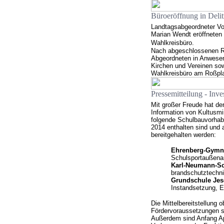
Büroeröffnung in Delit
Landtagsabgeordneter Vo
Marian Wendt eröffneten 
Wahlkreisbüro.
Nach abgeschlossenen Re
Abgeordneten in Anwesenhe
Kirchen und Vereinen so
Wahlkreisbüro am Roßplat
Pressemitteilung - Inve
Mit großer Freude hat de
Information von Kultusmi
folgende Schulbauvorhabe
2014 enthalten sind und 
bereitgehalten werden:
Ehrenberg-Gymna
Schulsportaußena
Karl-Neumann-Sc
brandschutztechn
Grundschule Jes
Instandsetzung, 
Die Mittelbereitstellung o
Fördervoraussetzungen se
Außerdem sind Anfang A