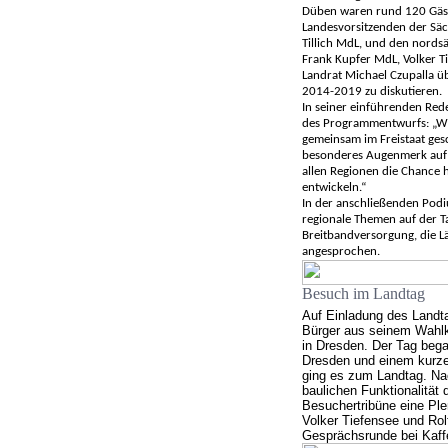
Düben waren rund 120 Gäst
Landesvorsitzenden der Säc
Tillich MdL, und den nords
Frank Kupfer MdL, Volker T
Landrat Michael Czupalla 
2014-2019 zu diskutieren.
In seiner einführenden Rede
des Programmentwurfs
: „W
gemeinsam im Freistaat ges
besonderes Augenmerk auf a
allen Regionen die Chance h
entwickeln.“
In der anschließenden Podi
regionale Themen auf der T
Breitbandversorgung, die 
angesprochen.
Besuch im Landtag
Auf Einladung des Landt
Bürger aus seinem Wahlk
in Dresden. Der Tag bega
Dresden und einem kurze
ging es zum Landtag. Nac
baulichen Funktionalität
Besuchertribüne eine Ple
Volker Tiefensee und Rol
Gesprächsrunde bei Kaff