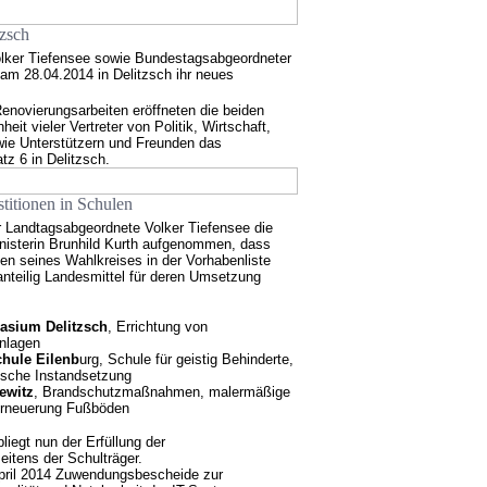
zsch
lker Tiefensee sowie Bundestagsabgeordneter
am 28.04.2014 in Delitzsch ihr neues
novierungsarbeiten eröffneten die beiden
it vieler Vertreter von Politik, Wirtschaft,
wie Unterstützern und Freunden das
z 6 in Delitzsch.
stitionen in Schulen
r Landtagsabgeordnete Volker Tiefensee die
nisterin Brunhild Kurth aufgenommen, dass
n seines Wahlkreises in der Vorhabenliste
anteilig Landesmittel für deren Umsetzung
sium Delitzsch
, Errichtung von
nlagen
hule Eilenb
urg, Schule für geistig Behinderte,
ische Instandsetzung
ewitz
, Brandschutzmaßnahmen, malermäßige
Erneuerung Fußböden
bliegt nun der Erfüllung der
itens der Schulträger.
pril 2014 Zuwendungsbescheide zur