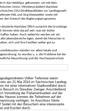
e in das HeideSpa
gekommen, um mit dem
hsischen Union, Ministerpräsident Stanislaw
ächsischen CDU-Direktkandidaten zur Landtagswahl
iefensee MdL und Jörg Kiesewetter sowie mit
über den Entwurf des Regierungsprogramms
 skizzierte Stanislaw Tillich zunächst die Grundzüge
ir können stolz darauf sein, was wir bisher
chaffen haben. Auch weiterhin werden wir ein
lle Lebensbereiche legen, damit die Menschen in
aben, sich und ihre Familien weiter gut zu
umsdiskussion standen vor allem lokale und
agesordnung. So wurden u. a. die Probleme bei der
Ländliche Neuordnung und der Hochwasserschutz
agsabgeordneten Volker Tiefensee waren
reis am 21.Mai 2014 im Sächsischen Landtag
nn mit einer informativen Stadtrundfahrt durch
n Besuch im Dresdner Zwinger. Anschließend
h Vorstellung der Parlamentsarbeit und der
 des Hauses konnten die Teilnehmer auf der
narsitzung verfolgen. Im Anschluss führte
f Seidel mit den Besuchern eine interessante
ee und Kuchen durch.