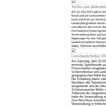
Treffen zum länderübe
Am 12. Mai 2014 gab es ein
Kanal und am Goitzschesee 
Land und Kreis aus Nordsa
Länderübergreifend wurde 
und alles für den Schutz de
Hochwasserschutzprogramm 
Sicherstellung eines solc
Regelungen für den Fall ge
landwirtschaftliche Flächen
Volker Tiefensee abschließe
Grenzlandschießen 20
Am Samstag, dem 03.05.2
erstmals Sportfreunde a
Preisschießen eingelade
Schützenkreise und Land
geographischen Nähe bi
Der Einladung waren zahl
Nachdem alle Teilnehmer 
ausgewertet und die Urk
Schützenmeister Melitz 
Tiefensee die Siegerehr
hatte die Veranstaltung au
Zum Abschluss krachten n
Veranstaltung in fröhlich