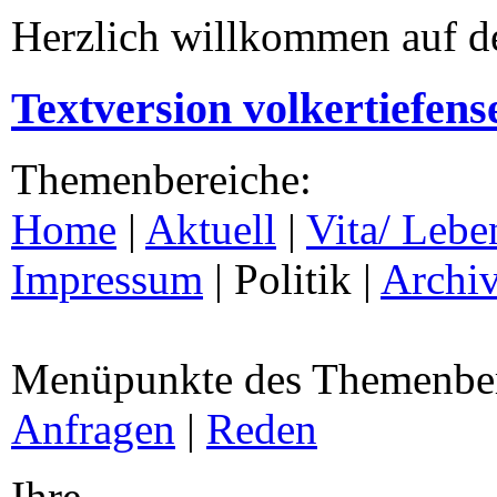
Herzlich willkommen auf d
Textversion volkertiefens
Themenbereiche:
Home
|
Aktuell
|
Vita/ Lebe
Impressum
| Politik |
Archi
Menüpunkte des Themenbere
Anfragen
|
Reden
Ihre