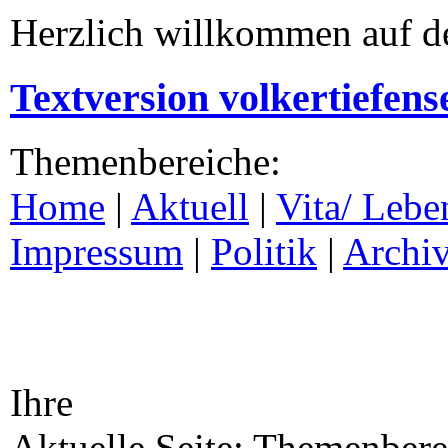
Herzlich willkommen auf d
Textversion volkertiefens
Themenbereiche:
Home
|
Aktuell
|
Vita/ Lebe
Impressum
|
Politik
|
Archi
Ihre
Aktuelle Seite: Themenberei