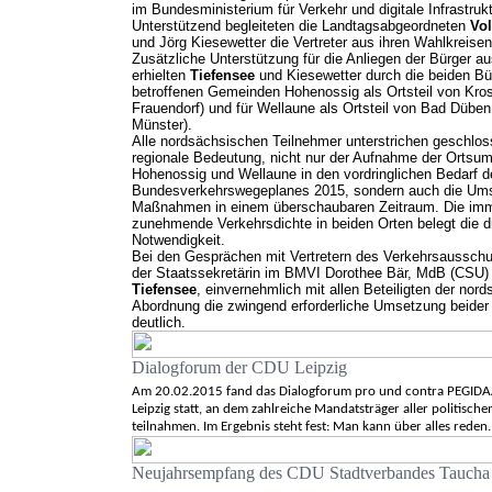
im Bundesministerium für Verkehr und digitale Infrastruk
Unterstützend begleiteten die Landtagsabgeordneten
Vol
und Jörg Kiesewetter die Vertreter aus ihren Wahlkreisen
Zusätzliche Unterstützung für die Anliegen der Bürger a
erhielten
Tiefensee
und Kiesewetter durch die beiden Bü
betroffenen Gemeinden Hohenossig als Ortsteil von Kros
Frauendorf) und für Wellaune als Ortsteil von Bad Düben 
Münster).
Alle nordsächsischen Teilnehmer unterstrichen geschlos
regionale Bedeutung, nicht nur der Aufnahme der Orts
Hohenossig und Wellaune in den vordringlichen Bedarf d
Bundesverkehrswegeplanes 2015, sondern auch die Ums
Maßnahmen in einem überschaubaren Zeitraum. Die imm
zunehmende Verkehrsdichte in beiden Orten belegt die d
Notwendigkeit.
Bei den Gesprächen mit Vertretern des Verkehrsaussch
der Staatssekretärin im BMVI Dorothee Bär, MdB (CSU
Tiefensee
, einvernehmlich mit allen Beteiligten der nor
Abordnung die zwingend erforderliche Umsetzung beid
deutlich.
Dialogforum der CDU Leipzig
Am 20.02.2015 fand das Dialogforum pro und contra PEGID
Leipzig statt, an dem zahlreiche Mandatsträger aller politisch
teilnahmen. Im Ergebnis steht fest: Man kann über alles reden.
Neujahrsempfang des CDU Stadtverbandes Taucha