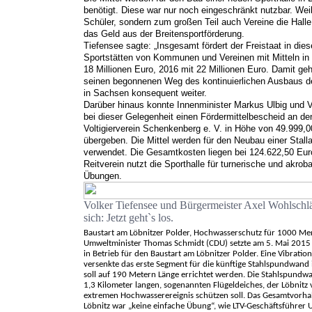
benötigt. Diese war nur noch eingeschränkt nutzbar. Weil
Schüler, sondern zum großen Teil auch Vereine die Hall
das Geld aus der Breitensportförderung.
Tiefensee sagte: „Insgesamt fördert der Freistaat in die
Sportstätten von Kommunen und Vereinen mit Mitteln in
18 Millionen Euro, 2016 mit 22 Millionen Euro. Damit geh
seinen begonnenen Weg des kontinuierlichen Ausbaus de
in Sachsen konsequent weiter.
Darüber hinaus konnte Innenminister Markus Ulbig und V
bei dieser Gelegenheit einen Fördermittelbescheid an de
Voltigierverein Schenkenberg e. V. in Höhe von 49.999,0
übergeben. Die Mittel werden für den Neubau einer Stall
verwendet. Die Gesamtkosten liegen bei 124.622,50 Eur
Reitverein nutzt die Sporthalle für turnerische und akrob
Übungen.
Volker Tiefensee und Bürgermeister Axel Wohlschlä
sich: Jetzt geht`s los.
Baustart am Löbnitzer Polder, Hochwasserschutz für 1000 Me
Umweltminister Thomas Schmidt (CDU) setzte am 5. Mai 2015
in Betrieb für den Baustart am Löbnitzer Polder. Eine Vibrati
versenkte das erste Segment für die künftige Stahlspundwand
soll auf 190 Metern Länge errichtet werden. Die Stahlspundwan
1,3 Kilometer langen, sogenannten Flügeldeiches, der Löbnitz
extremen Hochwasserereignis schützen soll. Das Gesamtvorha
Löbnitz war „keine einfache Übung“, wie LTV-Geschäftsführer U