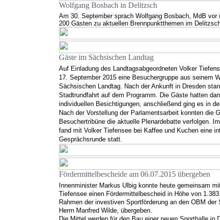
Wolfgang Bosbach in Delitzsch
Am 30. September sprach Wolfgang Bosbach, MdB vor 
200 Gästen zu aktuellen Brennpunktthemen im Delitzsch
Gäste im Sächsischen Landtag
Auf Einladung des Landtagsabgeordneten Volker Tiefen
17. September 2015 eine Besuchergruppe aus seinem W
Sächsischen Landtag. Nach der Ankunft in Dresden stan
Stadtrundfahrt auf dem Programm
. Die Gäste hatten dan
individuellen Besichtigungen,
anschließend ging es in de
Nach der Vorstellung der Parlamentsarbeit konnten die G
Besuchertribüne die aktuelle Plenardebatte verfolgen. I
fand mit Volker Tiefensee bei Kaffee und Kuchen eine in
Gesprächsrunde statt.
Fördermittelbescheide am 06.07.2015 übergeben
Innenminister Markus Ulbig
konnte heute gemeinsam mit
Tiefensee
einen Fördermittelbescheid in Höhe von 1.383
Rahmen
der investiven Sportförderung
an den OBM der S
Herrn Manfred Wilde, übergeben.
Die Mittel werden für den Bau einer neuen Sporthalle in 