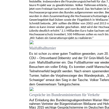
feststellte. Insbesondere die Finanzierungssicherheit für das 7
teure Projekt war zu gewährleisten. Volker Tiefensee erklärte
jetzt vom Freistaat Sachsen und vom Bund. Das Vorhaben ist in
Hochwasserprogramm des Bundes aufgenommen worden. Bere
wurden in dem Zusammenhang die Hochwasserschutzanlage 
Gewerbegebiet Bad Düben sowie der Flügeldeich in Wellaune.“
Schmidt betonte, „Wir sollten die Bilder von 2002 und 2013 n
denn es kann immer wieder geschehen. Jetzt wird der Hochwa
Löbnitz deutlich erhöht.“ 2,1 Milliarden Euro habe Sachsen se
Hochwasserschutz investiert, 500 Millionen sollen es noch bi
„Wir haben ein Generationsprojekt zu realisieren.“
Maifußballturnier
Es ist schon zu einer guten Tradition geworden, zum 20.
CDU – Ortsverband Döbernitz und der SV Grün-Weiß-Se
zum
Maifußballturnier ein. Das Fußballturnier war wiede
Besuchern ein voller Erfolg. Es konnten zwölf Mannscha
Teilnehmerfeld begrüßt werden. Nach einem spannenden 
Turnier, hatten die Vorjahressieger des Wanderpokals, „S
Schweiger“ erneut den Sieg in der Tasche. Volker Tiefen
dem Gewinnerteam Tankgutscheine.
Gespräche im Bundesministerium für Verkehr
Auf Einladung des Bundestagsabgeordneten Marian Wen
nahmen Vertreter der Bürgerinitiativen Wellaune und Ho
März 2015 wichtige Gesprächstermine im Deutschen Bu