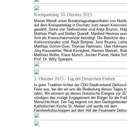
Kreisparteitag 10. Oktober 2015
Marian Wendt unser Bundestagsabgeordneter von Nord
auf dem Kreisparteitag in Oschatz zum neuen Kreisvors
gewählt. Seine vier Stellvertreter sind Antje Brumm, Hol
Mathias Plath und Stefan Quandt. Manfred Heumos wur
Amt als Kreisschatzmeister bestätigt. Die Beisitzer des
Kreisvorstandes sind: Rayk Bergner, Jens Bruske, Lothar
Matthias Grimm-Over, Thomas Hartmann, Uwe Hofmann
Jörg Kiesewetter, Renè Kinnigkeit, Hannes Markert, Rol
Matthias Müller, Klaus Münch, Jochen Pulver, Heike Sc
Prof. Dr. Willy Spanjers.
3. Oktober 2015 - Tag der Deutschen Einheit
In guter Tradition richtet der CDU-Stadtverband Delitzsch
Feier aus, bei der wir uns die Bedeutung dieses Tages 
rufen. Wir erinnern an dieses historische Ereignis vor 2
würdigen das mutige Engagement der Bürger für die Frei
Menschlichkeit. Der Tag beginnt mit dem Dankgottesdien
Katholischen Kirche St. Marien und wurde mit dem
Familienfrühschoppen auf dem Hof der Feuerwehr Delitzs